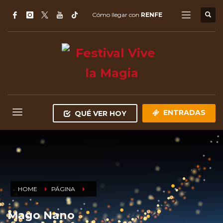
Cómo llegar con
RENFE
ENTRADAS
QUÉ VER HOY
HOME
PÁGINA
Mago Nano