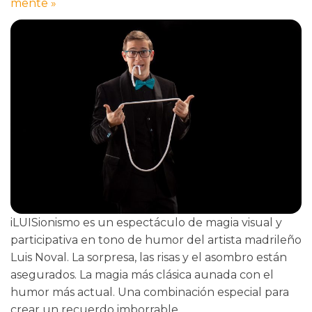
mente
»
iLUISionismo es un espectáculo de magia visual y
participativa en tono de humor del artista madrileño
Luis Noval. La sorpresa, las risas y el asombro están
asegurados. La magia más clásica aunada con el
humor más actual. Una combinación especial para
crear un recuerdo imborrable.