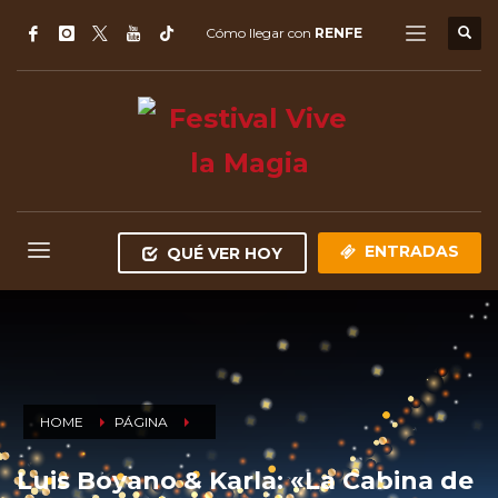
Cómo llegar con
RENFE
ENTRADAS
QUÉ VER HOY
HOME
PÁGINA
Luis Boyano & Karla: «La Cabina de