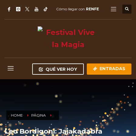
Cómo llegar con
RENFE
ENTRADAS
QUÉ VER HOY
HOME
PÁGINA
Leo Bordigoni: Jajakadabra