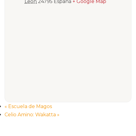
León
24795
España
+ Google Map
«
Escuela de Magos
Celio Amino: Wakatta
»