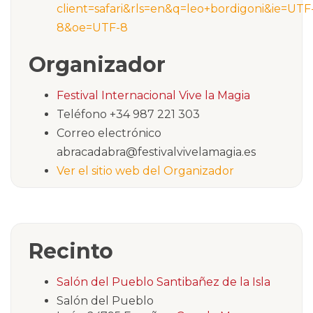
client=safari&rls=en&q=leo+bordigoni&ie=UTF
8&oe=UTF-8
Organizador
Festival Internacional Vive la Magia
Teléfono
+34 987 221 303
Correo electrónico
abracadabra@festivalvivelamagia.es
Ver el sitio web del Organizador
Recinto
Salón del Pueblo Santibañez de la Isla
Salón del Pueblo