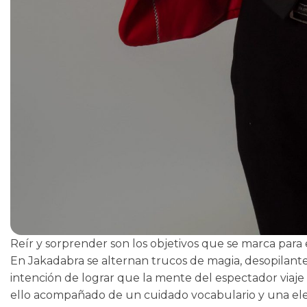
Reír y sorprender son los objetivos que se marca para
En Jakadabra se alternan trucos de magia, desopilant
intención de lograr que la mente del espectador viaje h
ello acompañado de un cuidado vocabulario y una el