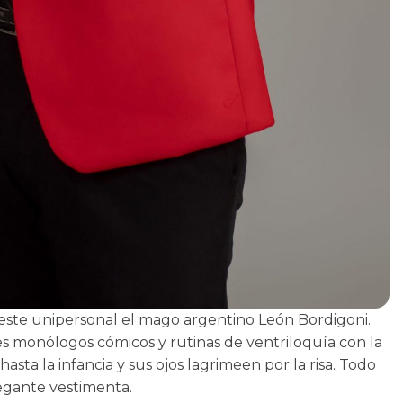
 este unipersonal el mago argentino León Bordigoni.
es monólogos cómicos y rutinas de ventriloquía con la
asta la infancia y sus ojos lagrimeen por la risa. Todo
egante vestimenta.