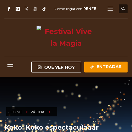
Cómo llegar con
RENFE
ENTRADAS
QUÉ VER HOY
HOME
PÁGINA
Koko: Koko espectaculaaar