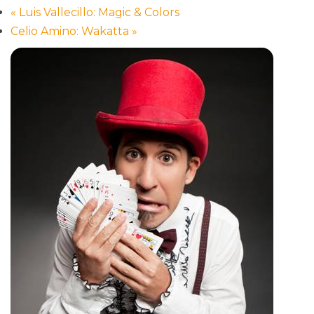
«
Luis Vallecillo: Magic & Colors
Celio Amino: Wakatta
»