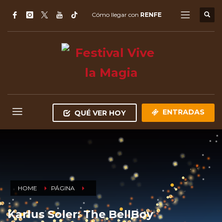
Cómo llegar con
RENFE
ENTRADAS
QUÉ VER HOY
HOME
PÁGINA
Karlus Soler: The BellBoy