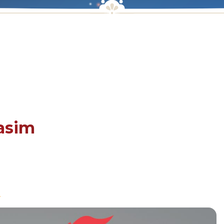
kasim
»