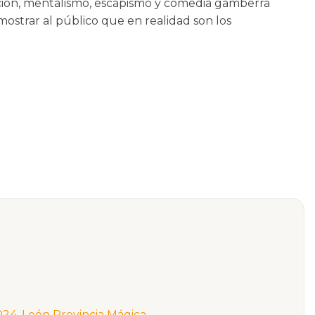
ación, mentalismo, escapismo y comedia gamberra
ostrar al público que en realidad son los
2024
,
León Provincia Mágica