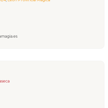
amagia.es
naseca