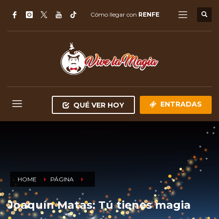
Cómo llegar con
RENFE
ENTRADAS
QUÉ VER HOY
HOME
PÁGINA
Joaquín Matas: Tú tienes magia