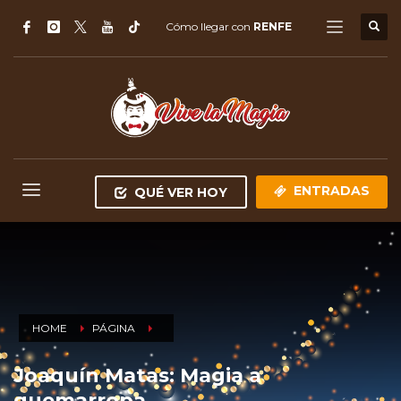
Cómo llegar con
RENFE
ENTRADAS
QUÉ VER HOY
HOME
PÁGINA
Joaquín Matas: Magia a
quemarropa