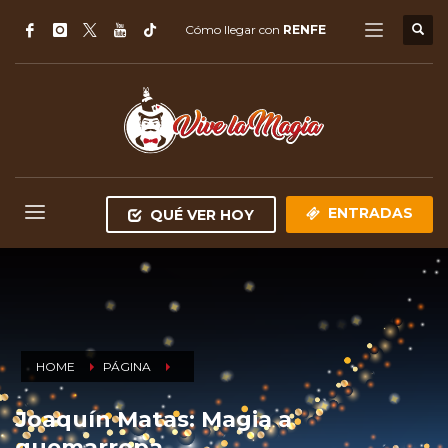
Cómo llegar con
RENFE
ENTRADAS
QUÉ VER HOY
HOME
PÁGINA
Joaquín Matas: Magia a
quemarropa