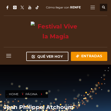
Cómo llegar con
RENFE
ENTRADAS
QUÉ VER HOY
HOME
PÁGINA
Jean Philippe: Atchoum