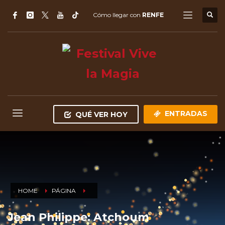
Cómo llegar con
RENFE
ENTRADAS
QUÉ VER HOY
HOME
PÁGINA
Jean Philippe: Atchoum