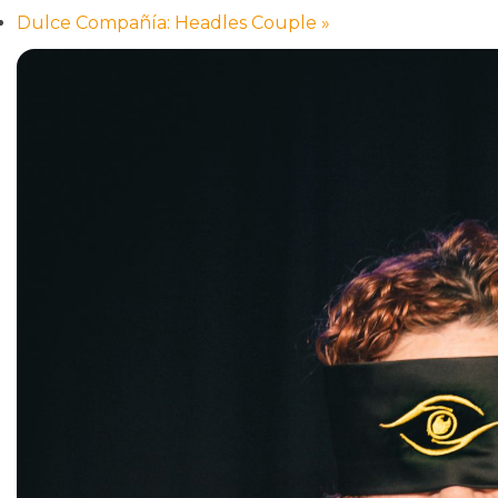
Dulce Compañía: Headles Couple
»