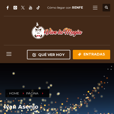
Cómo llegar con
RENFE
ENTRADAS
QUÉ VER HOY
HOME
PÁGINA
Ivan Asenjo