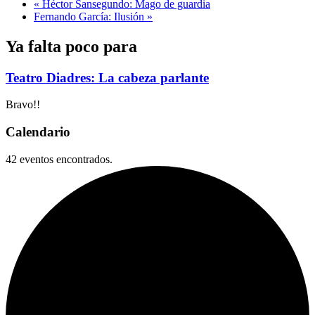
«
Héctor Sansegundo: Mago de guardia
Fernando García: Ilusión
»
Ya falta poco para
Teatro Diadres: La cabeza parlante
Bravo!!
Calendario
42 eventos encontrados.