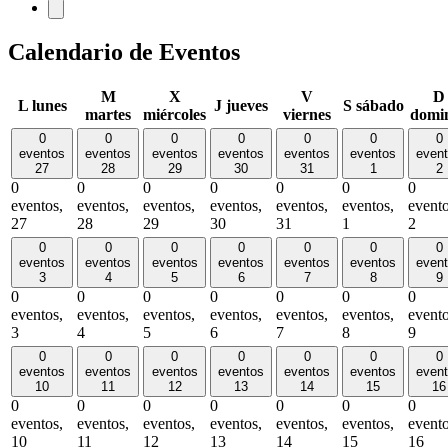
Calendario de Eventos
M
X
V
D
L
lunes
J
jueves
S
sábado
martes
miércoles
viernes
domi
0
0
0
0
0
0
0
eventos
eventos
eventos
eventos
eventos
eventos
even
27
28
29
30
31
1
2
0
0
0
0
0
0
0
eventos,
eventos,
eventos,
eventos,
eventos,
eventos,
evento
27
28
29
30
31
1
2
0
0
0
0
0
0
0
eventos
eventos
eventos
eventos
eventos
eventos
even
3
4
5
6
7
8
9
0
0
0
0
0
0
0
eventos,
eventos,
eventos,
eventos,
eventos,
eventos,
evento
3
4
5
6
7
8
9
0
0
0
0
0
0
0
eventos
eventos
eventos
eventos
eventos
eventos
even
10
11
12
13
14
15
16
0
0
0
0
0
0
0
eventos,
eventos,
eventos,
eventos,
eventos,
eventos,
evento
10
11
12
13
14
15
16