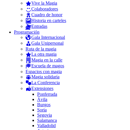
Vive la Magia
Colaboradores
Cuadro de honor
Historia en carteles
Entradas
Programación
Gala Internacional
Gala Unipersonal
Ruta de la magia
La otra magia
Magia en la calle
Escuela de magos
Espacios con magia
Magia solidaria
La Conferencia
Extensiones
Ponferrada
Ávila
Burgos
Soria
Segovia
Salamanca
Valladolid