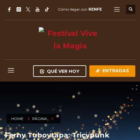
Cómo llegar con
RENFE
ENTRADAS
QUÉ VER HOY
HOME
PÁGINA
Ferny Tuboytapa: Tricypunk