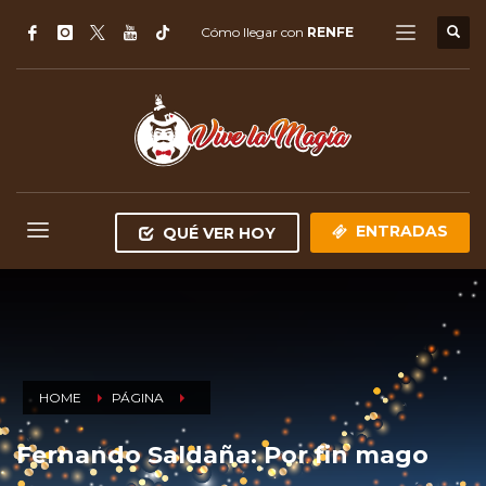
Cómo llegar con
RENFE
ENTRADAS
QUÉ VER HOY
HOME
PÁGINA
Fernando Saldaña: Por fin mago