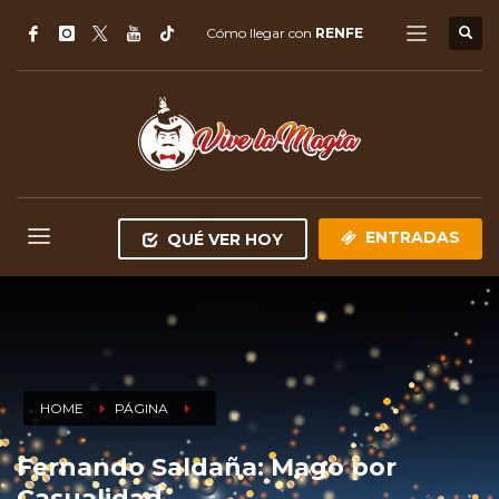
Cómo llegar con
RENFE
ENTRADAS
QUÉ VER HOY
HOME
PÁGINA
Fernando Saldaña: Mago por
Casualidad