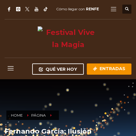
Cómo llegar con
RENFE
ENTRADAS
QUÉ VER HOY
HOME
PÁGINA
Fernando García: Ilusión