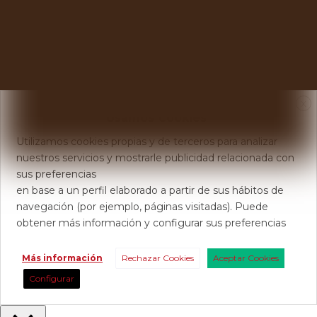
X
Usamos Cookies
Utilizamos cookies propias y de terceros para analizar
nuestros servicios y mostrarle publicidad relacionada con
sus preferencias
en base a un perfil elaborado a partir de sus hábitos de
navegación (por ejemplo, páginas visitadas). Puede
obtener más información y configurar sus preferencias
Más información
Rechazar Cookies
Aceptar Cookies
Configurar