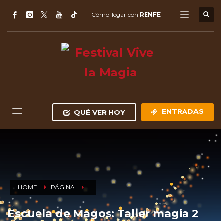
Cómo llegar con
RENFE
ENTRADAS
QUÉ VER HOY
HOME
PÁGINA
Escuela de Magos: Taller magia 2