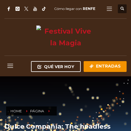
Cómo llegar con
RENFE
ENTRADAS
QUÉ VER HOY
HOME
PÁGINA
Dulce Compañía: The headless