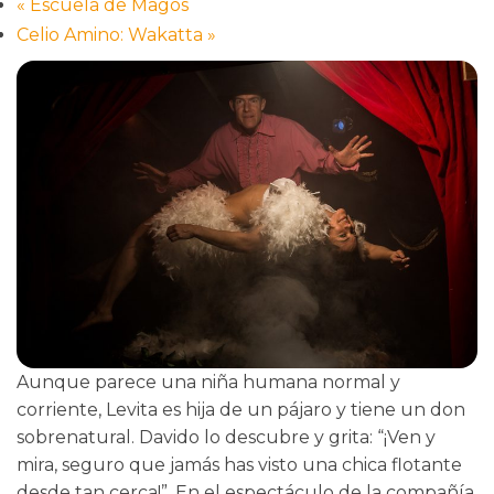
«
Escuela de Magos
Celio Amino: Wakatta
»
Aunque parece una niña humana normal y
corriente, Levita es hija de un pájaro y tiene un don
sobrenatural. Davido lo descubre y grita: “¡Ven y
mira, seguro que jamás has visto una chica flotante
desde tan cerca!”. En el espectáculo de la compañía