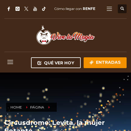
Cómo llegar con
RENFE
ENTRADAS
QUÉ VER HOY
HOME
PÁGINA
Circusdrome: Levita, la mujer
flotante