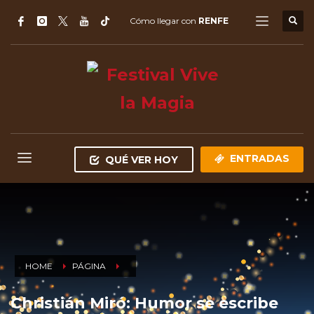
Cómo llegar con
RENFE
ENTRADAS
QUÉ VER HOY
HOME
PÁGINA
Christián Miró: Humor se escribe