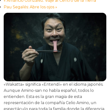
«
Amancio González: Viaje al Centro de la Tierra
Pau Segalés: Abre los ojos
»
«Wakatta» significa «Entendí» en el idioma japonés.
Aunque Amino-san no habla español, todos lo
entienden. Esta es la gran magia de esta
representación de la compañía Celio Amino, un
espectáculo para toda la familia donde la diferencia