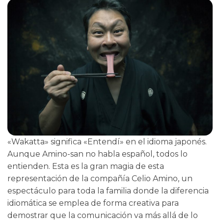
«Wakatta» significa «Entendí» en el idioma japonés.
Aunque Amino-san no habla español, todos lo
entienden. Esta es la gran magia de esta
representación de la compañía Celio Amino, un
espectáculo para toda la familia donde la diferencia
idiomática se emplea de forma creativa para
demostrar que la comunicación va más allá de lo