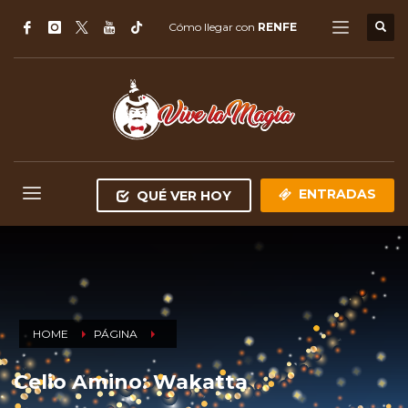
Cómo llegar con
RENFE
ENTRADAS
QUÉ VER HOY
HOME
PÁGINA
Celio Amino: Wakatta