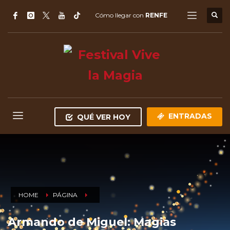
Cómo llegar con
RENFE
ENTRADAS
QUÉ VER HOY
HOME
PÁGINA
Armando de Miguel: Magias