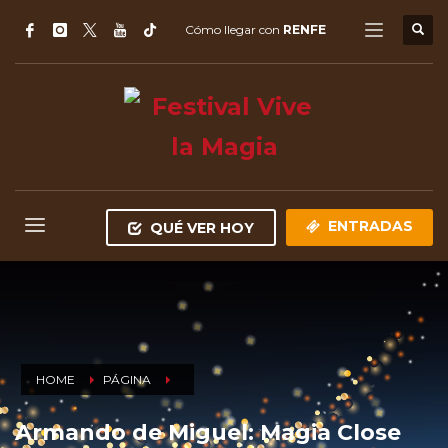
Cómo llegar con
RENFE
ENTRADAS
QUÉ VER HOY
HOME
PÁGINA
Armando de Miguel: Magia Close