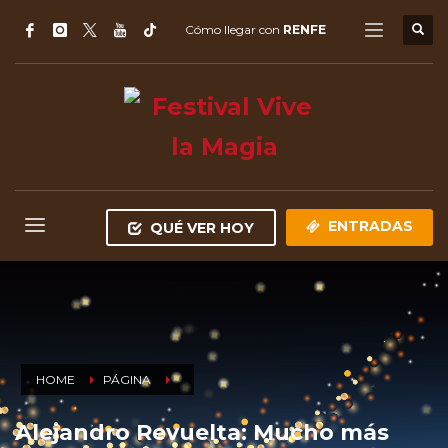
Cómo llegar con
RENFE
ENTRADAS
QUÉ VER HOY
HOME
PÁGINA
Alejandro Revuelta: Mucho más