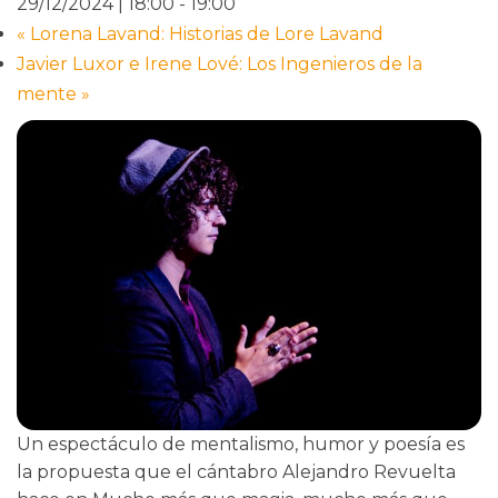
29/12/2024 | 18:00
-
19:00
«
Lorena Lavand: Historias de Lore Lavand
Javier Luxor e Irene Lové: Los Ingenieros de la
mente
»
Un espectáculo de mentalismo, humor y poesía es
la propuesta que el cántabro Alejandro Revuelta