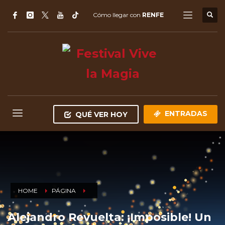
Cómo llegar con
RENFE
ENTRADAS
QUÉ VER HOY
HOME
PÁGINA
Alejandro Revuelta: ¡Imposible! Un