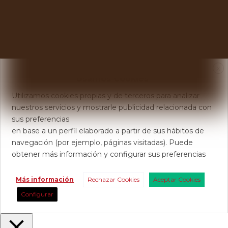
X
Usamos Cookies
Utilizamos cookies propias y de terceros para analizar
nuestros servicios y mostrarle publicidad relacionada con
sus preferencias
en base a un perfil elaborado a partir de sus hábitos de
navegación (por ejemplo, páginas visitadas). Puede
obtener más información y configurar sus preferencias
Más información
Rechazar Cookies
Aceptar Cookies
Configurar