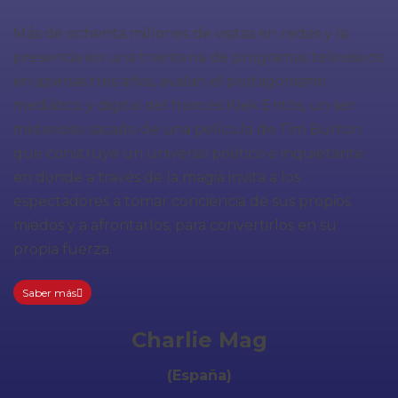
Más de ochenta millones de visitas en redes y la
presencia en una treintena de programas televisivos
en apenas tres años, avalan el protagonismo
mediático y digital del francés Klek Entós, un ser
misterioso sacado de una película de Tim Burton
que construye un universo poético e inquietante
en donde a través de la magia invita a los
espectadores a tomar conciencia de sus propios
miedos y a afrontarlos, para convertirlos en su
propia fuerza.
Saber más
Charlie Mag
(España)